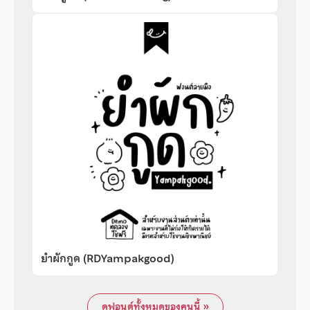
ยำผักกูด (RDYampakgood)
ดูฟอนต์ทั้งหมดของคนนี้ »