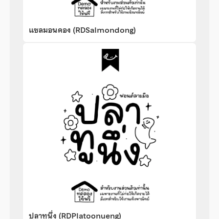
แซลมอนดอง (RDSalmondong)
ปลาทูนึ่ง (RDPlatoonueng)