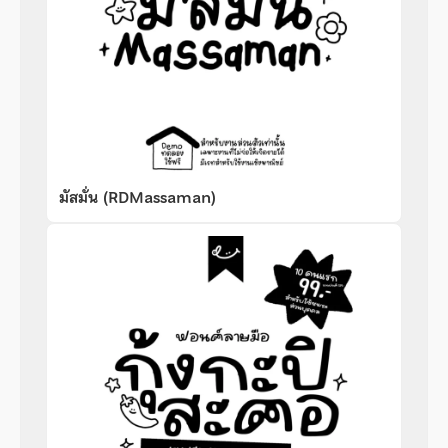
มัสมั่น (RDMassaman)