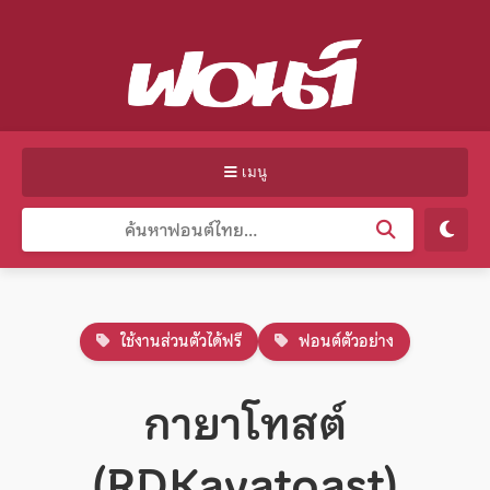
เมนู
ใช้งานส่วนตัวได้ฟรี
ฟอนต์ตัวอย่าง
กายาโทสต์
(RDKayatoast)