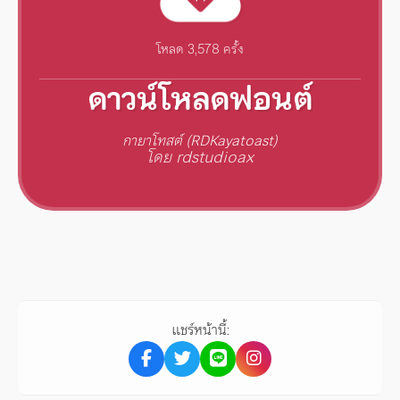
โหลด 3,578 ครั้ง
ดาวน์โหลดฟอนต์
กายาโทสต์ (RDKayatoast)
โดย rdstudioax
แชร์หน้านี้: