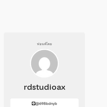
ฟอนต์โดย
rdstudioax
@698bdnyb