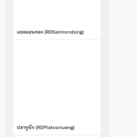
แซลมอนดอง (RDSalmondong)
ปลาทูนึ่ง (RDPlatoonueng)