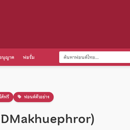
อนุญาต
ฟอรั่ม
ได้ฟรี
ฟอนต์ตัวอย่าง
 (RDMakhuephror)