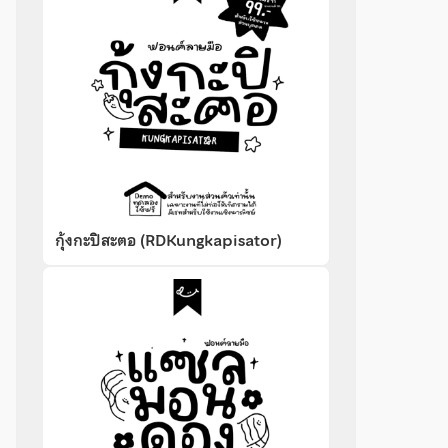
กุ้งกะปิสะตอ (RDKungkapisator)