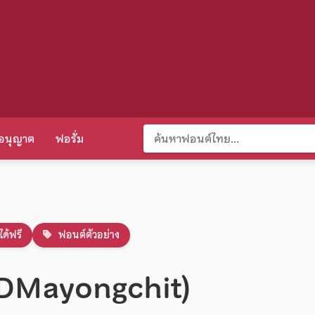
อนุญาต
ฟอรั่ม
ได้ฟรี
ฟอนต์ตัวอย่าง
RDMayongchit)