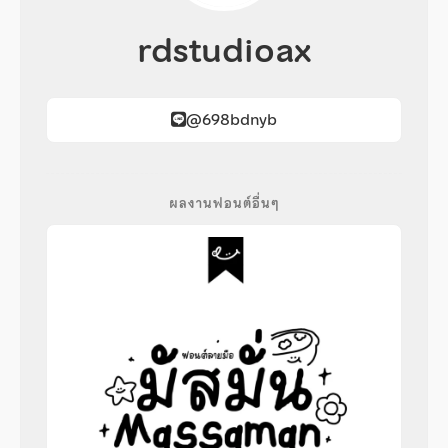
rdstudioax
@698bdnyb
ผลงานฟอนต์อื่นๆ