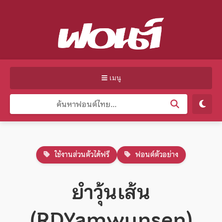
เมนู
ใช้งานส่วนตัวได้ฟรี
ฟอนต์ตัวอย่าง
ยำวุ้นเส้น
(RDYamwunsen)