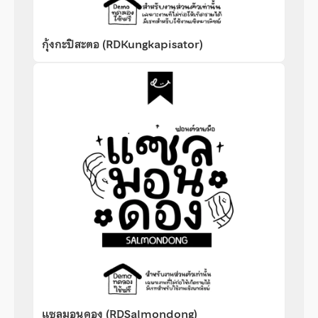
กุ้งกะปิสะตอ (RDKungkapisator)
แซลมอนดอง (RDSalmondong)