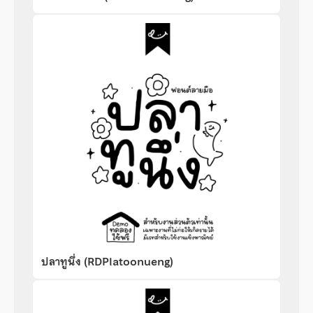
ปลาทูนึ่ง (RDPlatoonueng)