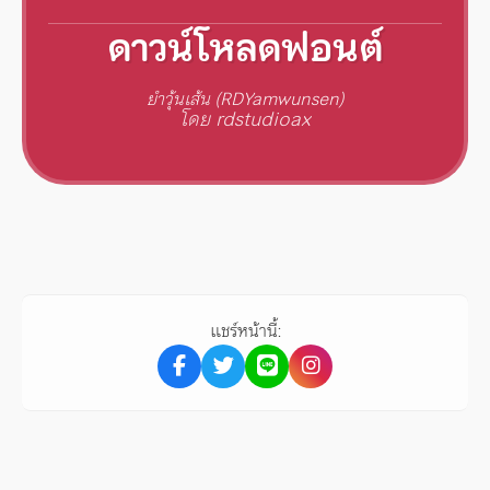
ดาวน์โหลดฟอนต์
ยำวุ้นเส้น (RDYamwunsen)
โดย rdstudioax
แชร์หน้านี้: