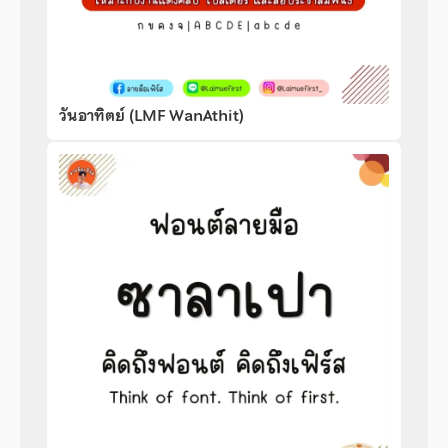
วันอาทิตย์ (LMF WanAthit)