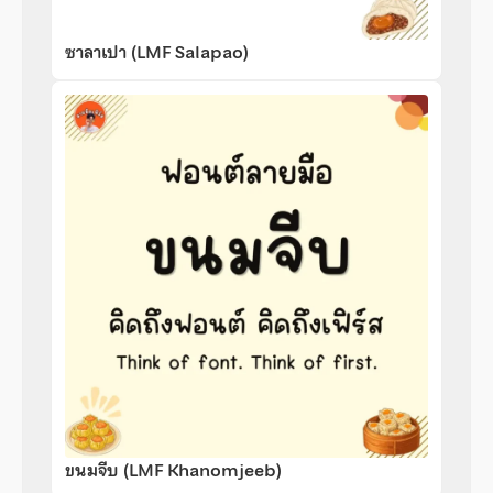
ซาลาเปา (LMF Salapao)
ขนมจีบ (LMF Khanomjeeb)