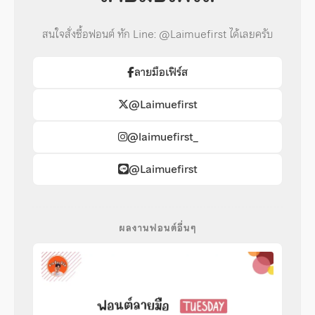
สนใจสั่งซื้อฟอนต์ ทัก Line: @Laimuefirst ได้เลยครับ
ลายมือเฟิร์ส
@Laimuefirst
@laimuefirst_
@Laimuefirst
ผลงานฟอนต์อื่นๆ