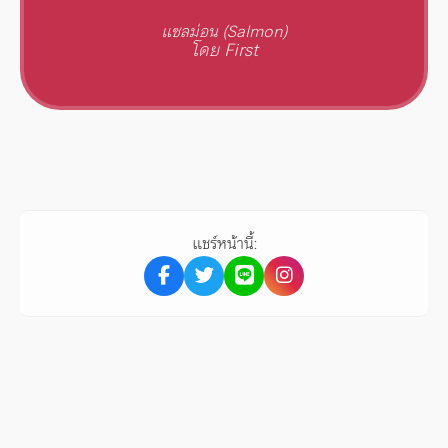
แซลม่อน (Salmon)
โดย First
แชร์หน้านี้: