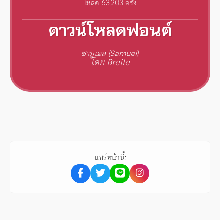
โหลด 63,203 ครั้ง
ดาวน์โหลดฟอนต์
ซามูเอล (Samuel)
โดย Breile
แชร์หน้านี้: