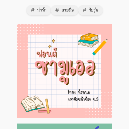
น่ารัก
ลายมือ
วัยรุ่น