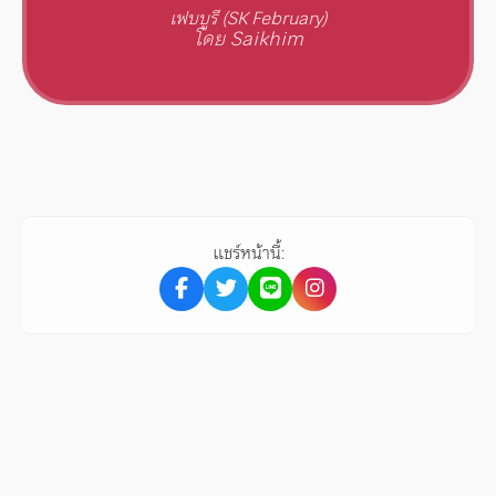
เฟบบูรี (SK February)
โดย Saikhim
แชร์หน้านี้: