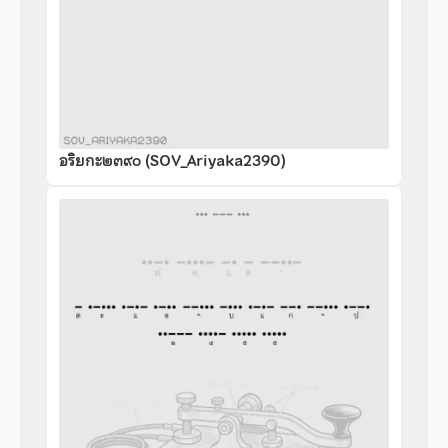
อริยกะ๒๓๙๐ (SOV_Ariyaka2390)