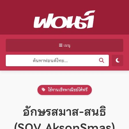
เมนู
ใช้งานเชิงพาณิชย์ได้ฟรี
อักษรสมาส-สนธิ
(SOV_AksonSmas)