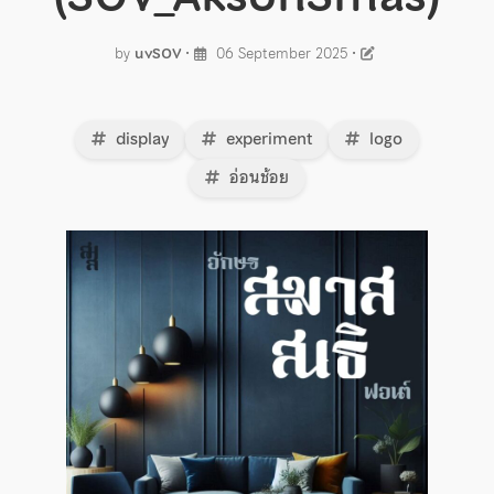
by
uvSOV
•
06 September 2025
•
display
experiment
logo
อ่อนช้อย