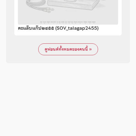
ตะแล๊บแก๊ป๒๔๕๕ (SOV_talagap2455)
ดูฟอนต์ทั้งหมดของคนนี้ »