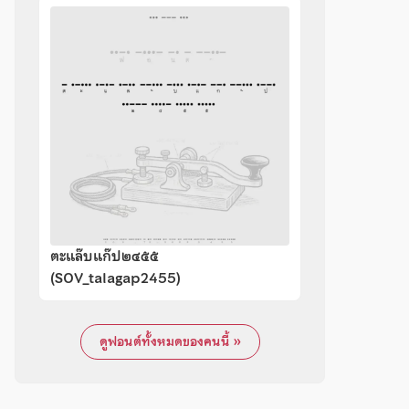
ตะแล๊บแก๊ป๒๔๕๕
(SOV_talagap2455)
ดูฟอนต์ทั้งหมดของคนนี้ »