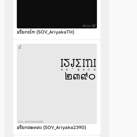
อริยกะไท (SOV_AriyakaTH)
อริยกะ๒๓๙๐ (SOV_Ariyaka2390)