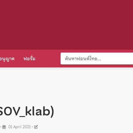
อนุญาต
ฟอรั่ม
(SOV_klab)
•
01 April 2021
•