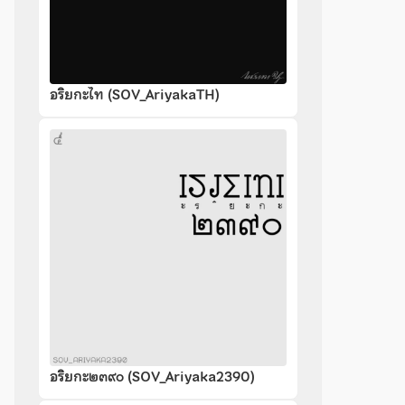
อริยกะไท (SOV_AriyakaTH)
อริยกะ๒๓๙๐ (SOV_Ariyaka2390)