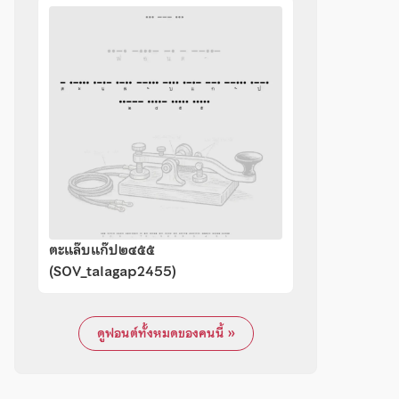
ตะแล๊บแก๊ป๒๔๕๕
(SOV_talagap2455)
ดูฟอนต์ทั้งหมดของคนนี้ »