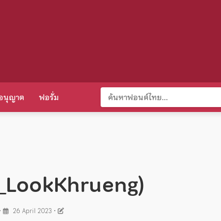
อนุญาต
ฟอรั่ม
OV_LookKhrueng)
•
26 April 2023
•