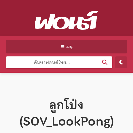
เมนู
ลูกโป่ง
(SOV_LookPong)