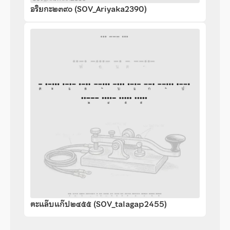
อริยกะ๒๓๙๐ (SOV_Ariyaka2390)
ตะแล๊บแก๊ป๒๔๕๕ (SOV_talagap2455)