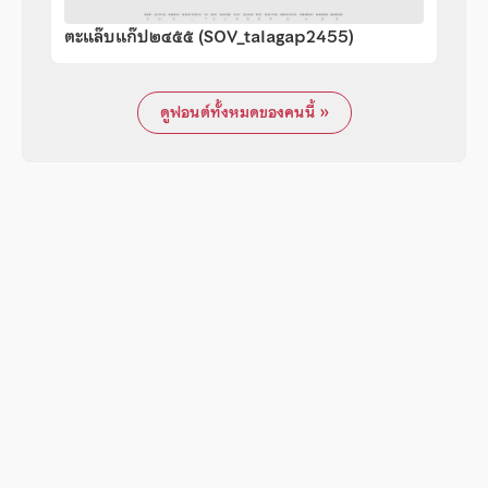
ตะแล๊บแก๊ป๒๔๕๕ (SOV_talagap2455)
ดูฟอนต์ทั้งหมดของคนนี้ »