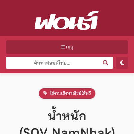
เมนู
ใช้งานเชิงพาณิชย์ได้ฟรี
น้ำหนัก
(SOV_NamNhak)