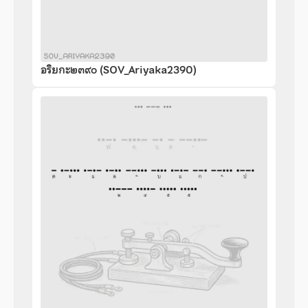
อริยกะ๒๓๙๐ (SOV_Ariyaka2390)