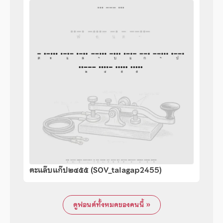
ตะแล๊บแก๊ป๒๔๕๕ (SOV_talagap2455)
ดูฟอนต์ทั้งหมดของคนนี้ »