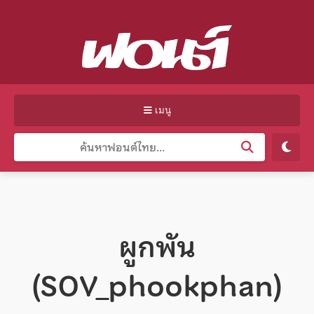
เมนู
ผูกพัน
(SOV_phookphan)