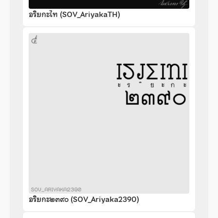
อริยกะไท (SOV_AriyakaTH)
อริยกะ๒๓๙๐ (SOV_Ariyaka2390)