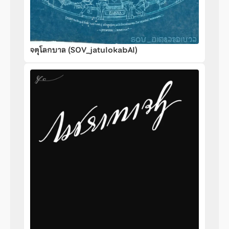
จตุโลกบาล (SOV_jatulokabAl)