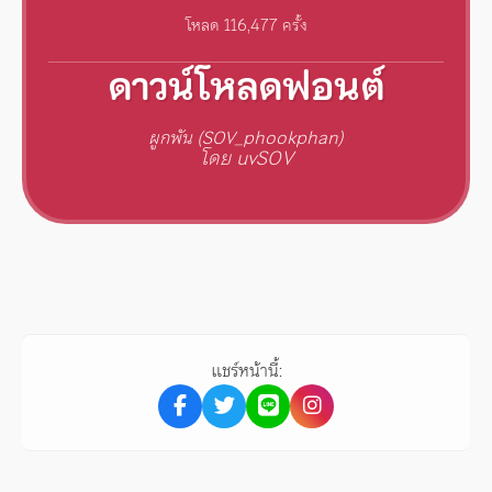
โหลด 116,477 ครั้ง
ดาวน์โหลดฟอนต์
ผูกพัน (SOV_phookphan)
โดย uvSOV
แชร์หน้านี้: