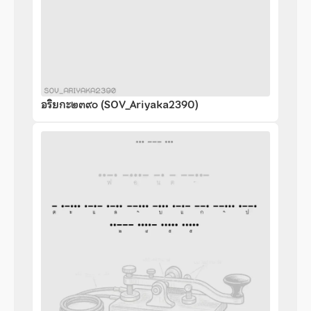
อริยกะ๒๓๙๐ (SOV_Ariyaka2390)