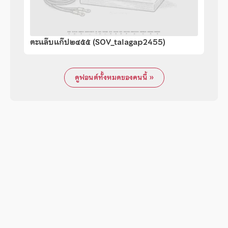
ตะแล๊บแก๊ป๒๔๕๕ (SOV_talagap2455)
ดูฟอนต์ทั้งหมดของคนนี้ »