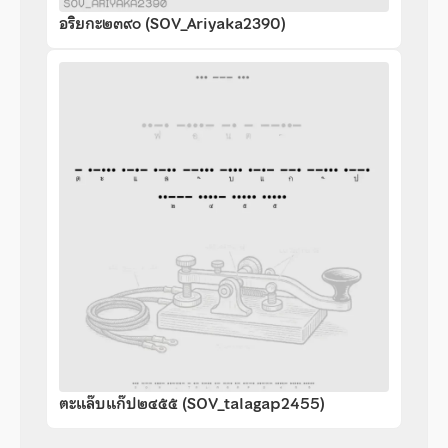
อริยกะ๒๓๙๐ (SOV_Ariyaka2390)
ตะแล๊บแก๊ป๒๔๕๕ (SOV_talagap2455)