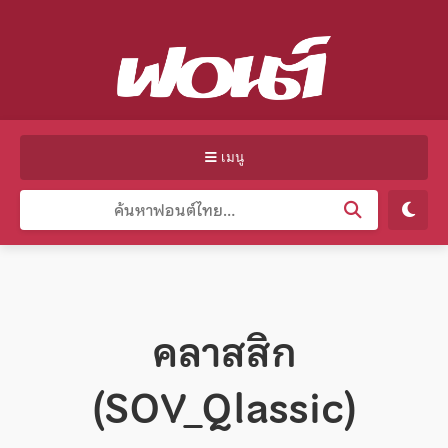
เมนู
คลาสสิก
(SOV_Qlassic)