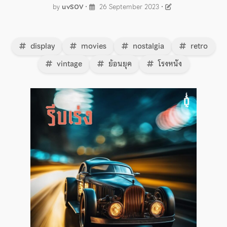
by
uvSOV
•
26 September 2023
•
display
movies
nostalgia
retro
vintage
ย้อนยุค
โรงหนัง