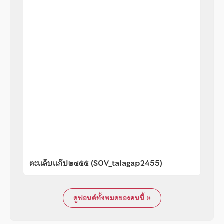
ตะแล๊บแก๊ป๒๔๕๕ (SOV_talagap2455)
ดูฟอนต์ทั้งหมดของคนนี้ »