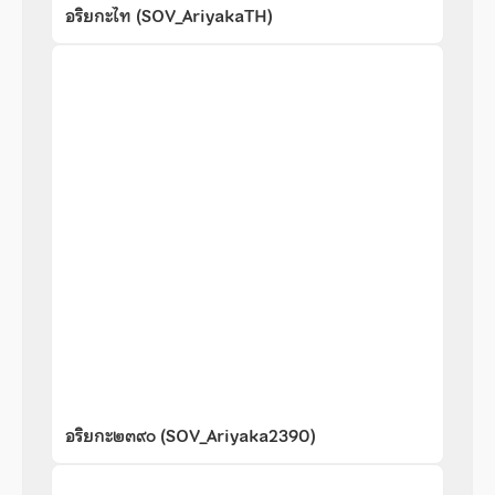
อริยกะไท (SOV_AriyakaTH)
อริยกะ๒๓๙๐ (SOV_Ariyaka2390)