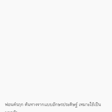
ฟอนต์รฦก ต้นทางจากแบบอักษรประดิษฐ์ เหมาะใช้เป็น