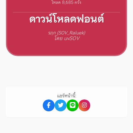
โหลด 8,685 ครั้ง
ดาวน์โหลดฟอนต์
รฦก (SOV_Raluek)
โดย uvSOV
แชร์หน้านี้: