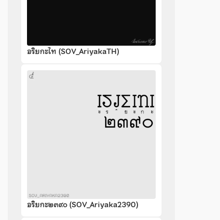
อริยกะไท (SOV_AriyakaTH)
อริยกะ๒๓๙๐ (SOV_Ariyaka2390)