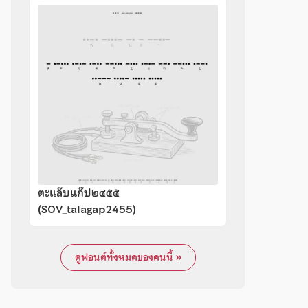
ตะแล๊บแก๊ป๒๔๕๕
(SOV_talagap2455)
ดูฟอนต์ทั้งหมดของคนนี้ »