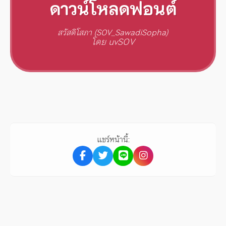
ดาวน์โหลดฟอนต์
สวัสดิโสภา (SOV_SawadiSopha)
โดย uvSOV
แชร์หน้านี้: