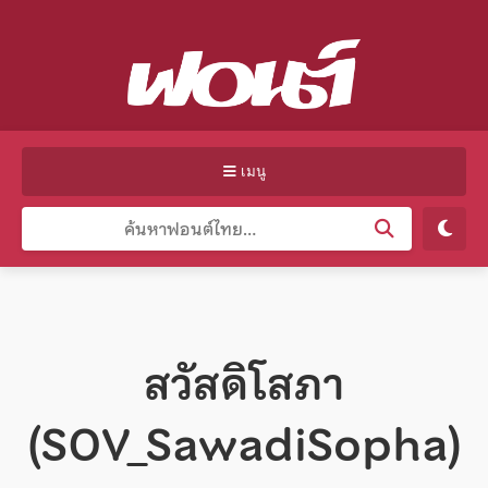
เมนู
สวัสดิโสภา
(SOV_SawadiSopha)