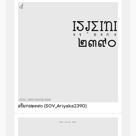
อริยกะ๒๓๙๐ (SOV_Ariyaka2390)