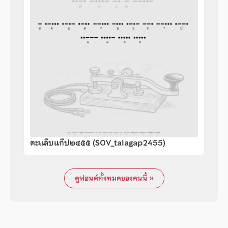
ตะแล๊บแก๊ป๒๔๕๕ (SOV_talagap2455)
ดูฟอนต์ทั้งหมดของคนนี้ »