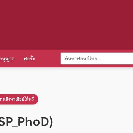
อนุญาต
ฟอรั่ม
านเชิงพาณิชย์ได้ฟรี
(SP_PhoD)