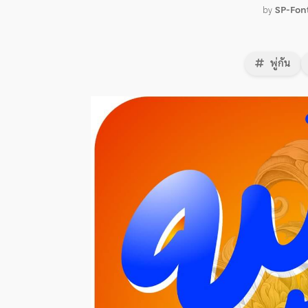
by
SP-Fon
พู่กัน