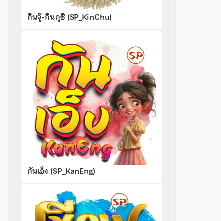
กินจุ๊-กินกุซิ (SP_KinChu)
กันเอ็ง (SP_KanEng)