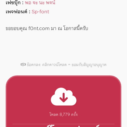
เฟซบุ๊ก :
พอ จะ นะ พจน์
เพจฟอนต์ :
Sp-font
ขอขอบคุณ f0nt.com มา ณ โอกาสนี้ครับ
ข้อตกลง: คลิกดาวน์โหลด = ยอมรับสัญญาอนุญาต
โหลด 8,779 ครั้ง