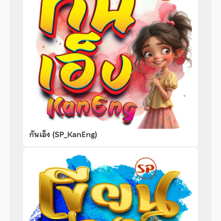
กันเอ็ง (SP_KanEng)