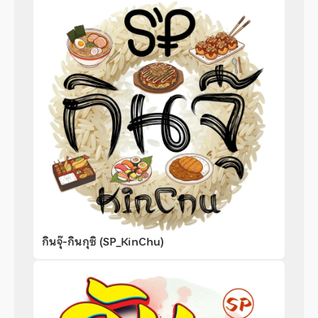
กินจุ๊-กินกุซิ (SP_KinChu)