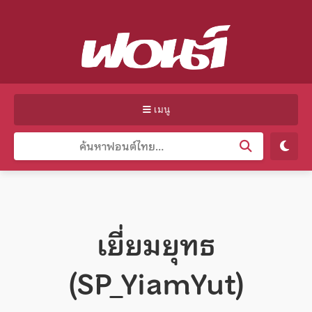
เมนู
เยี่ยมยุทธ
(SP_YiamYut)