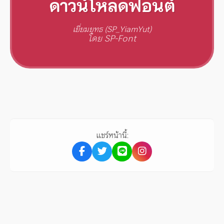
ดาวน์โหลดฟอนต์
เยี่ยมยุทธ (SP_YiamYut)
โดย SP-Font
แชร์หน้านี้: