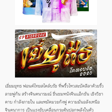
เยี่ยมยุทธ ฟอนต์ไทยสไตล์บรัช ที่พริ้วไหวสะบัดลีลาด้วยริ้ว
ลายพู่กัน สร้างจินตนารมณ์ ชื่นชมหนังจีนแอ็กชัน เชิงวิชา
ดาบ กำลังภายใน และหมัดมวยกังฟู ความมันอลังเหนือ
จินตนาการ เป็นแรงขับเคลื่อนกระตุ้นปลุกพลังในตัว