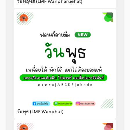
วันพฤหัส (LMF Wanpharuehat)
วันพุธ (LMF Wanphut)