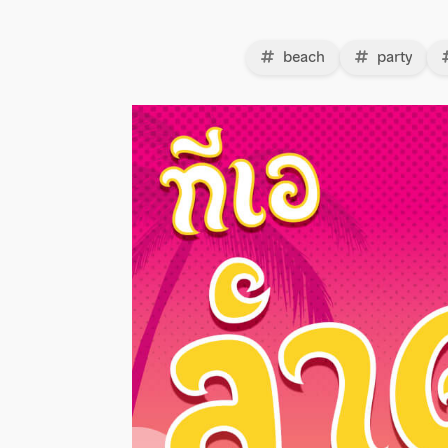
beach
party