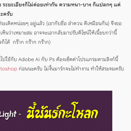
้าง ระยะเอียงก็ไม่ค่อยเท่ากัน ความหนา-บาง ก็แปลกๆ แต่
นะครับ
ะเดิดหน่อยๆ อยู่แล้ว (เขากับชื่อ ลำดวน ดีเหมือนกัน) จึงขอ
็นว่าเหมาะสม อาจจะเอากลับมาปรับดีไซน์ให้เนี้ยบกว่านี้
จก็ได้ กร๊าก กร๊าก กร๊าก)
้ไปใช้กับ Adobe Ai กับ Ps ต้องเซ็ตค่าโปรแกรมตามลิงก์นี้
hotoshop
ก่อนนะครับ ไม่งั้นมาร์กจะไม่ทำงาน ทำให้สระจมครับ