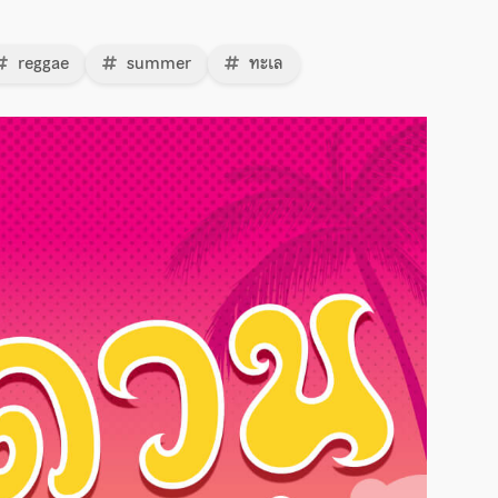
reggae
summer
ทะเล