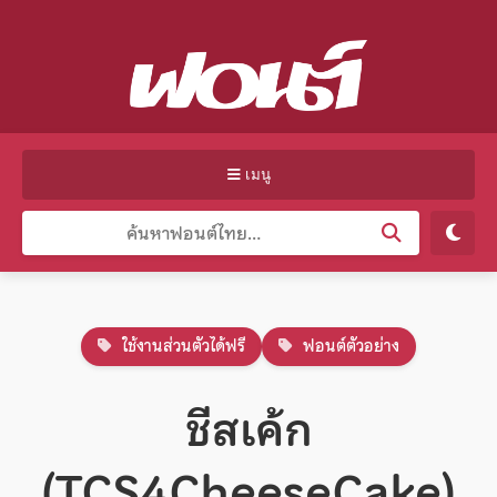
เมนู
ใช้งานส่วนตัวได้ฟรี
ฟอนต์ตัวอย่าง
ชีสเค้ก
(TCS4CheeseCake)