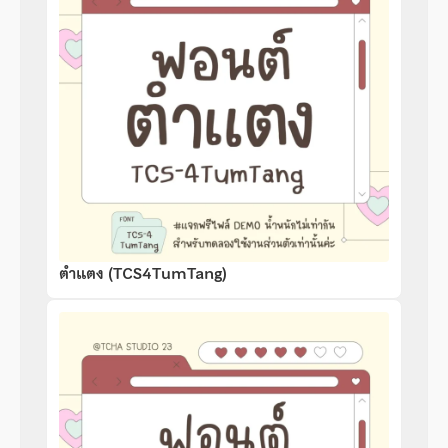
ตำแตง (TCS4TumTang)