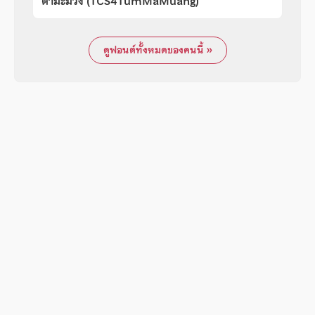
ตำมะม่วง (TCS4TumMaMuang)
ดูฟอนต์ทั้งหมดของคนนี้ »