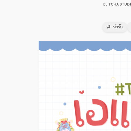
by
TCHA STUDI
น่ารัก