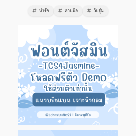
น่ารัก
ลายมือ
วัยรุ่น