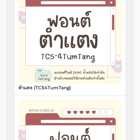
ตำแตง (TCS4TumTang)