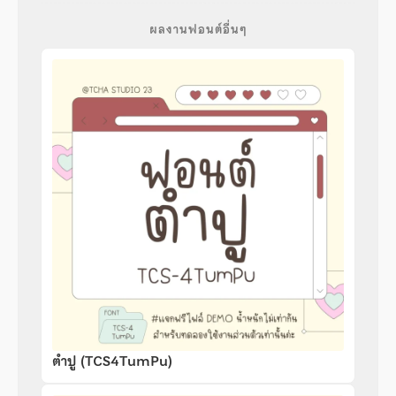
ผลงานฟอนต์อื่นๆ
ตำปู (TCS4TumPu)