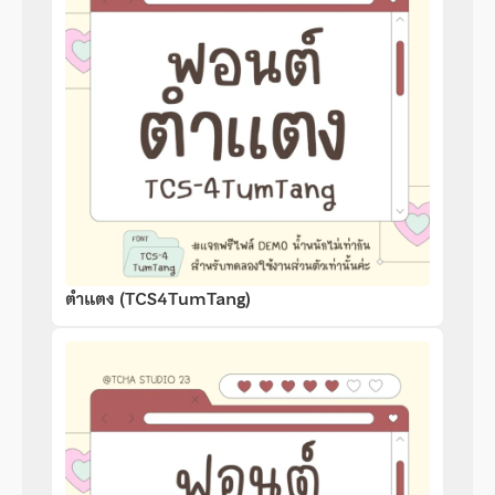
ตำแตง (TCS4TumTang)