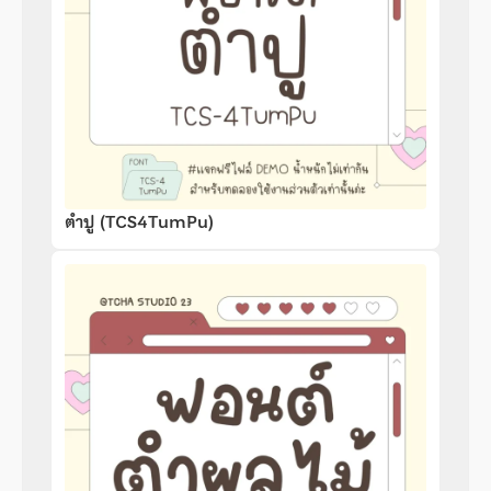
ตำปู (TCS4TumPu)