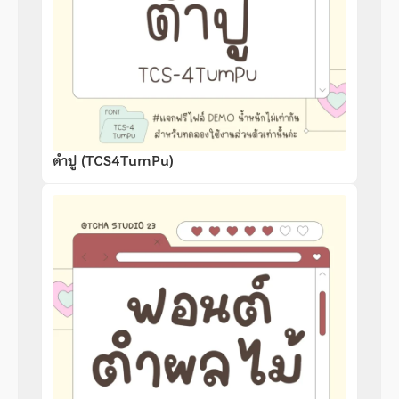
ตำปู (TCS4TumPu)