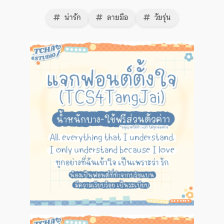
น่ารัก
ลายมือ
วัยรุ่น