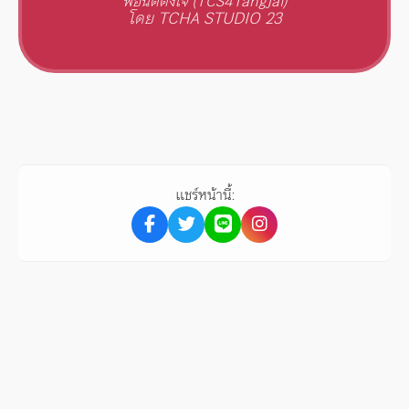
ฟอนต์ตั้งใจ (TCS4TangJai)
โดย TCHA STUDIO 23
แชร์หน้านี้: