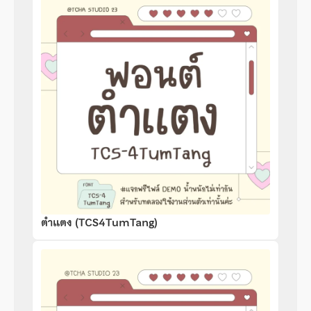
ตำแตง (TCS4TumTang)