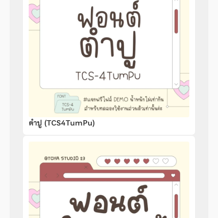
ตำปู (TCS4TumPu)