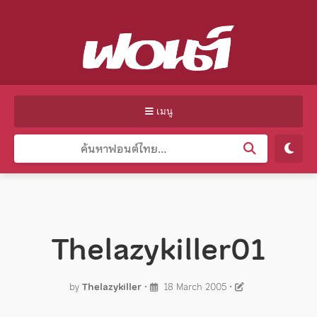
เมนู
Thelazykiller01
by
Thelazykiller
•
18 March 2005
•