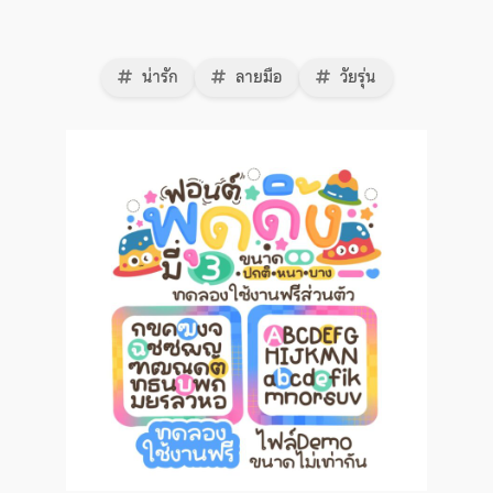
น่ารัก
ลายมือ
วัยรุ่น