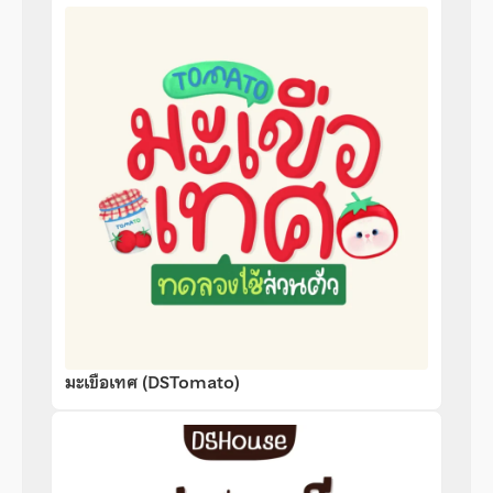
มะเขือเทศ (DSTomato)