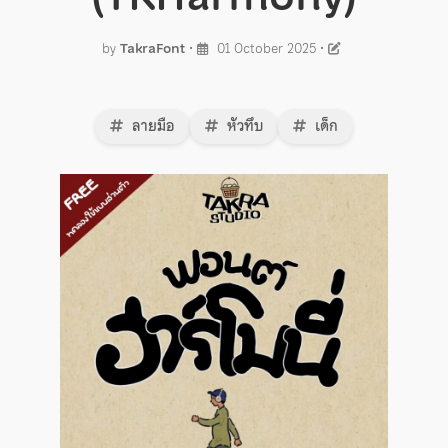
by
TakraFont
•
01 October 2025
•
ลายมือ
หัวทึบ
เด็ก