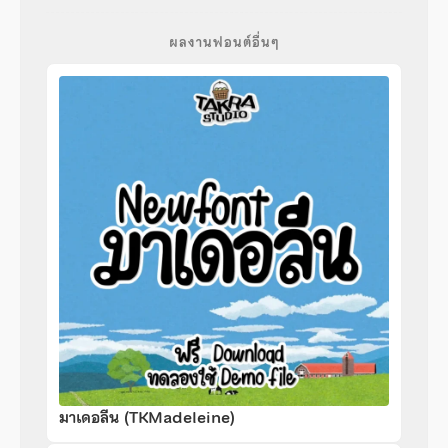
ผลงานฟอนต์อื่นๆ
มาเดอลีน (TKMadeleine)