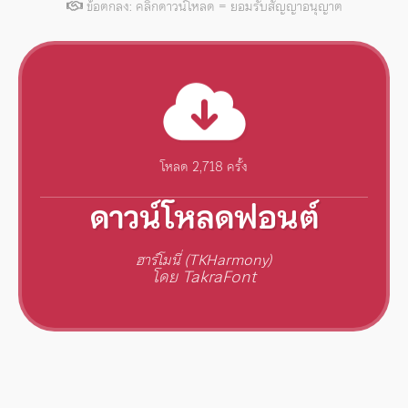
ข้อตกลง: คลิกดาวน์โหลด = ยอมรับสัญญาอนุญาต
โหลด 2,718 ครั้ง
ดาวน์โหลดฟอนต์
ฮาร์โมนี่ (TKHarmony)
โดย TakraFont