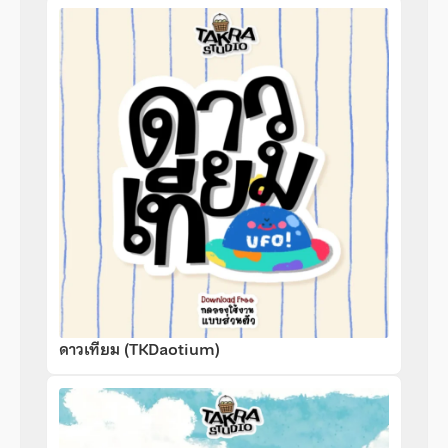
ดาวเทียม (TKDaotium)