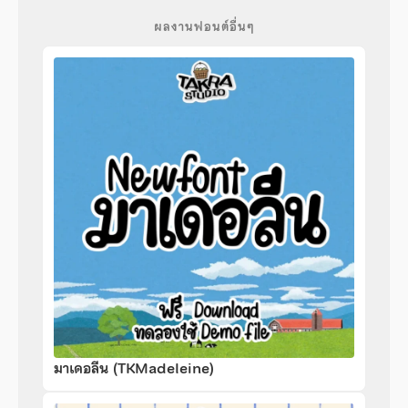
ผลงานฟอนต์อื่นๆ
มาเดอลีน (TKMadeleine)