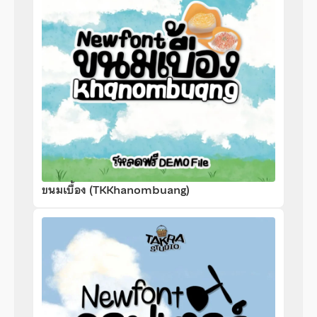
ขนมเบื้อง (TKKhanombuang)