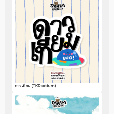
ดาวเทียม (TKDaotium)