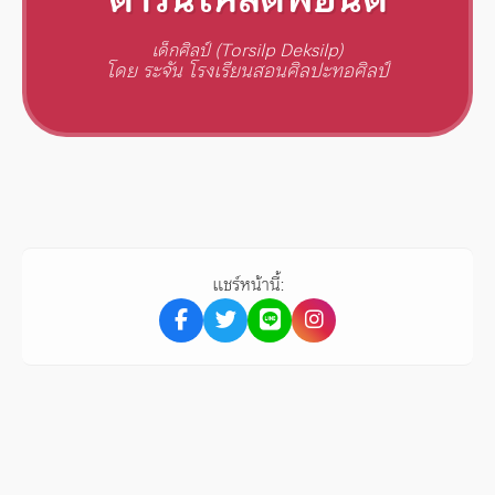
เด็กศิลป์ (Torsilp Deksilp)
โดย ระจัน โรงเรียนสอนศิลปะทอศิลป์
แชร์หน้านี้: