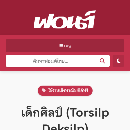
เมนู
ใช้งานเชิงพาณิชย์ได้ฟรี
เด็กศิลป์ (Torsilp
Deksilp)