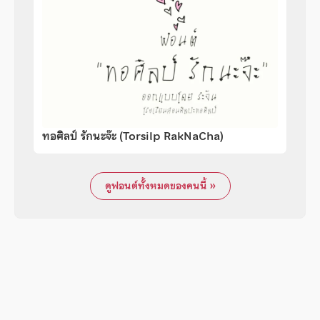
ทอศิลป์ รักนะจ๊ะ (Torsilp RakNaCha)
ดูฟอนต์ทั้งหมดของคนนี้ »