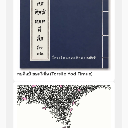
ทอศิลป์ ยอดฝีมือ (Torsilp Yod Fimue)