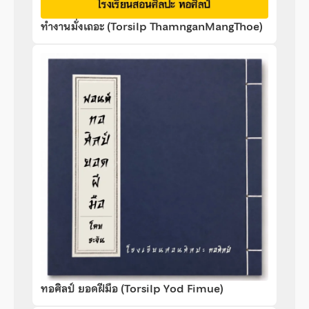
ทำงานมั่งเถอะ (Torsilp ThamnganMangThoe)
ทอศิลป์ ยอดฝีมือ (Torsilp Yod Fimue)