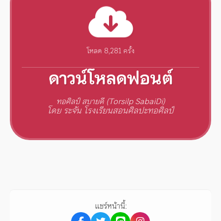
โหลด 8,281 ครั้ง
ดาวน์โหลดฟอนต์
ทอศิลป์ สบายดี (Torsilp SabaiDi)
โดย ระจัน โรงเรียนสอนศิลปะทอศิลป์
แชร์หน้านี้: