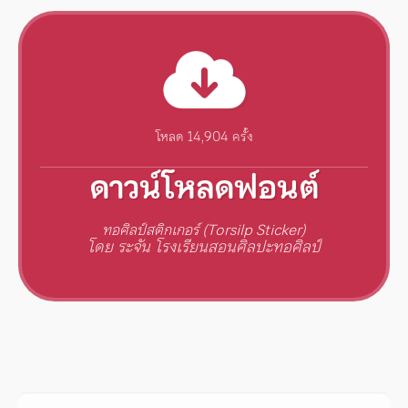
โหลด 14,904 ครั้ง
ดาวน์โหลดฟอนต์
ทอศิลป์สติกเกอร์ (Torsilp Sticker)
โดย ระจัน โรงเรียนสอนศิลปะทอศิลป์