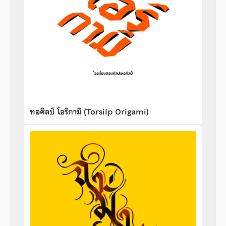
ทอศิลป์ โอริกามิ (Torsilp Origami)