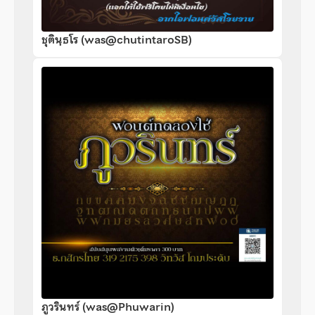
ชุตินฺธโร (was@chutintaroSB)
ภูวรินทร์ (was@Phuwarin)