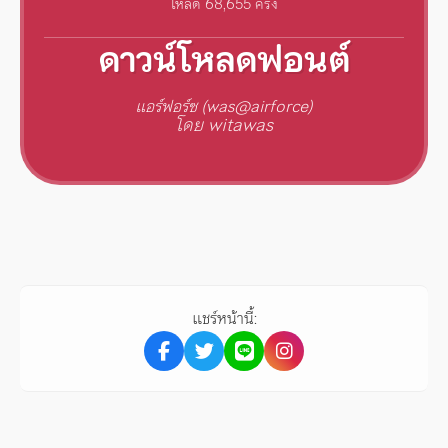
โหลด 68,655 ครั้ง
ดาวน์โหลดฟอนต์
แอร์ฟอร์ซ (was@airforce)
โดย witawas
แชร์หน้านี้: