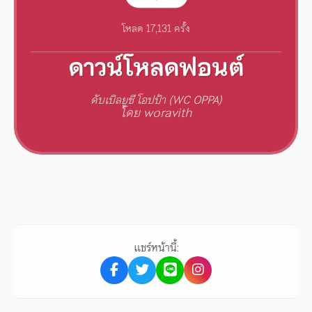
โหลด 17,131 ครั้ง
ดาวน์โหลดฟอนต์
ดับเบิลยูซี โอปป้า (WC OPPA)
โดย woravith
แชร์หน้านี้: