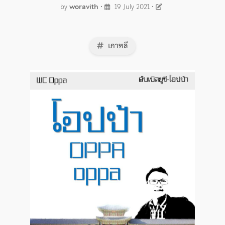
by
woravith
•
19 July 2021
•
เกาหลี