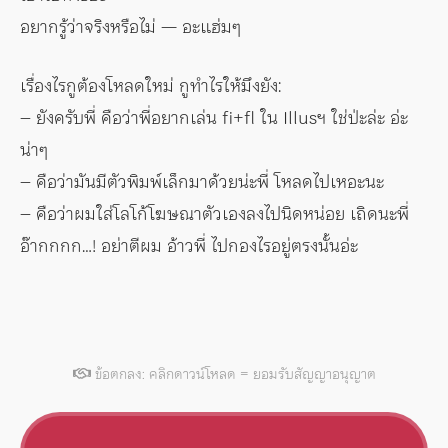
อยากรู้ว่าจริงหรือไม่ — อะแฮ่มๆ
เรื่องไรกูต้องโหลดใหม่ กูทำไรให้มึงยัง:
– ยังครับพี่ คือว่าพี่อยากเล่น fi+fl ใน Illusฯ ใช่ป่ะล่ะ อ่ะ
น่าๆ
– คือว่ามันมีตัวพิมพ์เล็กมาด้วยน่ะพี่ โหลดไปเหอะนะ
– คือว่าผมใส่โลโก้โฆษณาตัวเองลงไปนิดหน่อย เถิดนะพี่
อ๊ากกกก…! อย่าตีผม อ้าวพี่ ไปกองไรอยู่ตรงนั้นอ่ะ
ข้อตกลง: คลิกดาวน์โหลด = ยอมรับสัญญาอนุญาต