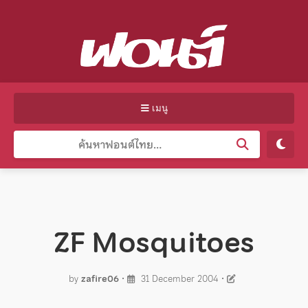
เมนู
ZF Mosquitoes
by
zafire06
•
31 December 2004
•