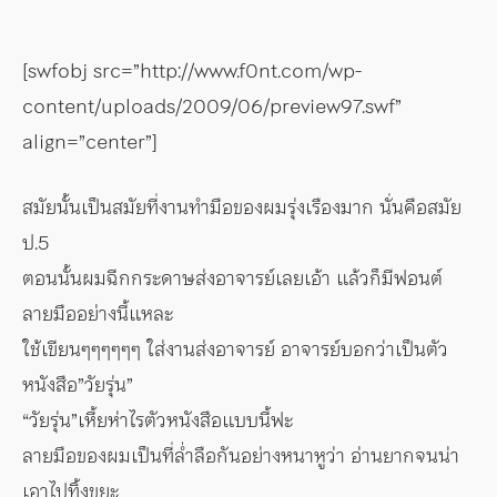
[swfobj src=”http://www.f0nt.com/wp-
content/uploads/2009/06/preview97.swf”
align=”center”]
สมัยนั้นเป็นสมัยที่งานทำมือของผมรุ่งเรืองมาก นั่นคือสมัย
ป.5
ตอนนั้นผมฉีกกระดาษส่งอาจารย์เลยเอ้า แล้วก็มีฟอนต์
ลายมืออย่างนี้แหละ
ใช้เขียนๆๆๆๆๆๆ ใส่งานส่งอาจารย์ อาจารย์บอกว่าเป็นตัว
หนังสือ”วัยรุ่น”
“วัยรุ่น”เหี้ยห่าไรตัวหนังสือแบบนี้ฟะ
ลายมือของผมเป็นที่ล่ำลือกันอย่างหนาหูว่า อ่านยากจนน่า
เอาไปทิ้งขยะ