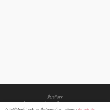
เกี่ยวกับเรา
นโยบายความเป็นส่วนตัว (Privacy Policy)
สัญญาอนุญาต
เว็บไซต์นี้ใช้คุกกี้ (cookies) เพื่อนำเสนอเนื้อหาและโฆษณา
ข้อมูลเพิ่มเติม