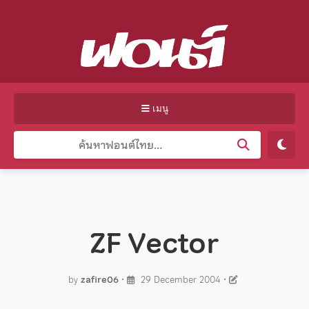
เมนู
ZF Vector
by
zafire06
•
29 December 2004
•