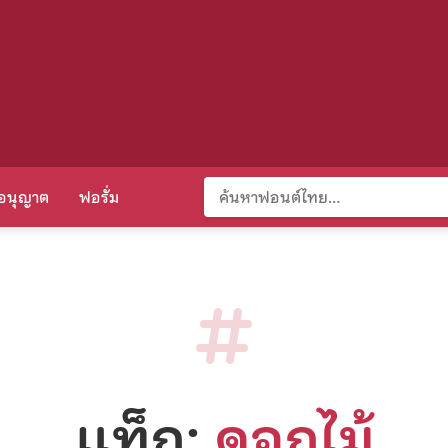
อนุญาต
ฟอรั่ม
แท็ก:
ดอกไม้