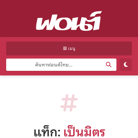
เมนู
แท็ก:
เป็นมิตร