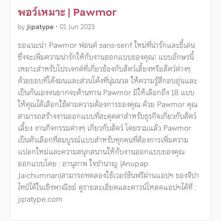
พอว์เหมาะ | Pawmor
by
Jipatype
•
01 Jun 2023
ขอแนะนำ Pawmor ฟอนต์ sans-serif ใหม่ที่น่ารักและขี้เล่น
ซึ่งจะเพิ่มความน่ารักให้กับงานออกแบบของคุณ! แบบอักษรนี้
เหมาะสำหรับโปรเจกต์ที่เกี่ยวข้องกับสัตว์เลี้ยงหรือสัตว์ต่างๆ
ด้วยขอบที่โค้งมนและส่วนโค้งที่นุ่มนวล ให้ความรู้สึกอบอุ่นและ
เป็นกันเองจนยากจะต้านทาน Pawmor มีให้เลือกถึง 18 แบบ
ให้คุณได้เลือกใช้ตามความต้องการของคุณ ด้วย Pawmor คุณ
สามารถสร้างงานออกแบบที่สะดุดตาสำหรับธุรกิจเกี่ยวกับสัตว์
เลี้ยง งานกิจกรรมต่างๆ เกี่ยวกับสัตว์ โดยรวมแล้ว Pawmor
เป็นตัวเลือกที่สมบูรณ์แบบสำหรับทุกคนที่ต้องการเพิ่มความ
แปลกใหม่และความสนุกสนานให้กับงานออกแบบของคุณ
ออกแบบโดย : อานุภาพ ใจชำนาญ (Anupap
Jaichumnan)สามารถทดลองใช้เวอร์ชันฟรีผ่านแอปฯ ของจิปา
ไทป์ได้ในเชิงพาณิชย์ ดูรายละเอียดและดาวน์โหลดแอปฯได้ที่ :
jipatype.com