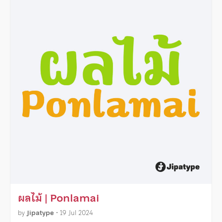
ผลไม้ | Ponlamai
by
Jipatype
•
19 Jul 2024