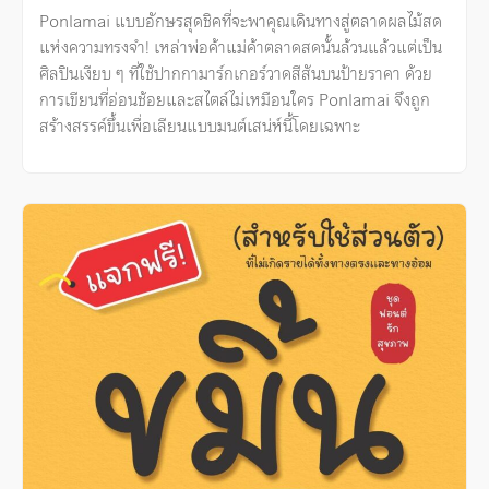
Ponlamai แบบอักษรสุดชิคที่จะพาคุณเดินทางสู่ตลาดผลไม้สด
แห่งความทรงจำ! เหล่าพ่อค้าแม่ค้าตลาดสดนั้นล้วนแล้วแต่เป็น
ศิลปินเงียบ ๆ ที่ใช้ปากกามาร์กเกอร์วาดสีสันบนป้ายราคา ด้วย
การเขียนที่อ่อนช้อยและสไตล์ไม่เหมือนใคร Ponlamai จึงถูก
สร้างสรรค์ขึ้นเพื่อเลียนแบบมนต์เสน่ห์นี้โดยเฉพาะ