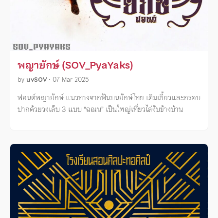
พญายักษ์ (SOV_PyaYaks)
by
uvSOV
•
07 Mar 2025
ฟอนต์พญายักษ์ แนวทางจากฟันบนยักษ์ไทย เติมเขี้ยวและกรอบ
ปากด้วยวงเล็บ 3 แบบ “ฉณน” เป็นใหญ่เที่ยวไล่งับข้างบ้าน