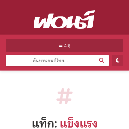
เมนู
แท็ก:
แข็งแรง