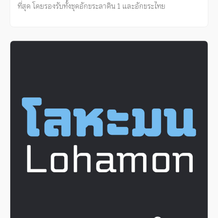
ที่สุด โดยรองรับทั้งชุดอักขระลาติน 1 และอักขระไทย