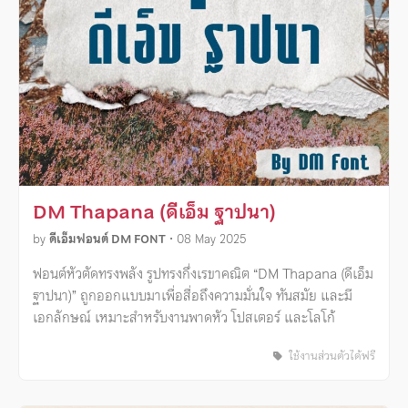
DM Thapana (ดีเอ็ม ฐาปนา)
by
ดีเอ็มฟอนต์ DM FONT
•
08 May 2025
ฟอนต์หัวตัดทรงพลัง รูปทรงกึ่งเรขาคณิต “DM Thapana (ดีเอ็ม
ฐาปนา)” ถูกออกแบบมาเพื่อสื่อถึงความมั่นใจ ทันสมัย และมี
เอกลักษณ์ เหมาะสำหรับงานพาดหัว โปสเตอร์ และโลโก้
ใช้งานส่วนตัวได้ฟรี