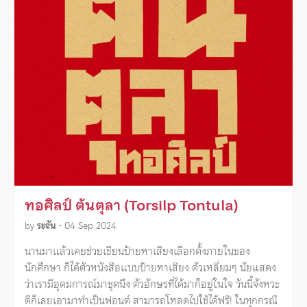
ทอศิลป์ ต้นตุลา (Torsilp Tontula)
by
ระจัน
•
04 Sep 2024
นานมาแล้วเคยช่วยเขียนป้ายหาเสียงเลือกตั้งภายในของ
นักศึกษา ก็ได้ตัวหนังสือแบบป้ายหาเสียง ตัวเหลี่ยมๆ นัยแสดง
ว่าเรามีอุดมการณ์มาชุดนึง ตัวอักษรที่ได้มาก็อยู่ในใจ วันนี้จังหวะ
ดีก็เลยเอามาทำเป็นฟอนต์ สามารถโหลดไปใช้ได้ฟรี! ในทุกกรณี