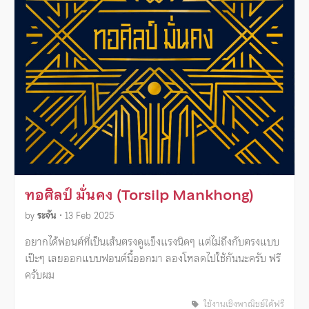
ทอศิลป์ มั่นคง (Torsilp Mankhong)
by
ระจัน
•
13 Feb 2025
อยากได้ฟอนต์ที่เป็นเส้นตรงดูแข็งแรงนิดๆ แต่ไม่ถึงกับตรงแบบ
เป๊ะๆ เลยออกแบบฟอนต์นี้ออกมา ลองโหลดไปใช้กันนะครับ ฟรี
ครับผม
ใช้งานเชิงพาณิชย์ได้ฟรี