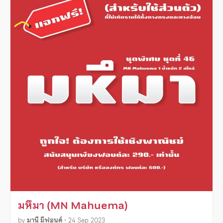
มหึมา (MN Mahuema)
by
มานี มีฟอนต์
•
24 Sep 2023