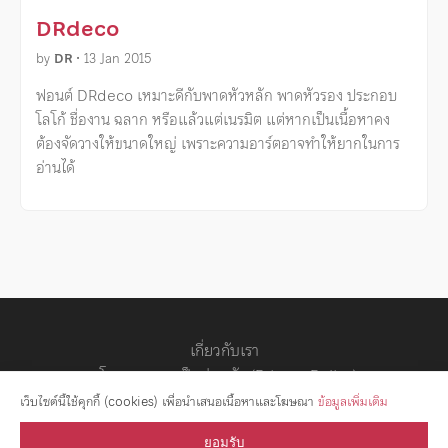
DRdeco
by
DR
•
13 Jan 2015
ฟอนต์ DRdeco เหมาะดีกับพาดหัวหลัก พาดหัวรอง ประกอบ
โลโก้ ชื่องาน ฉลาก หรือแล้วแต่เนรมิต แต่หากเป็นเนื้อหาคง
ต้องจัดวางให้ขนาดใหญ่ เพราะความอาร์ตอาจทำให้ยากในการ
อ่านได้
เกี่ยวกับเรา
นโยบายความเป็นส่วนตัว (Privacy Policy)
สัญญาอนุญาต
เว็บไซต์นี้ใช้คุกกี้ (cookies) เพื่อนำเสนอเนื้อหาและโฆษณา
ข้อมูลเพิ่มเติม
ยอมรับ