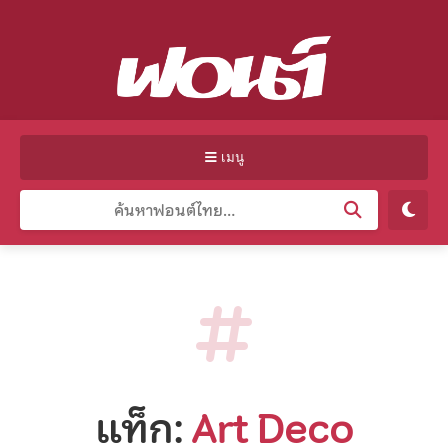
เมนู
แท็ก:
Art Deco