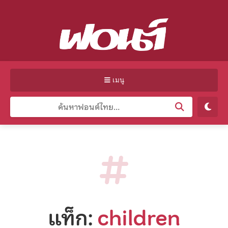
เมนู
แท็ก:
children