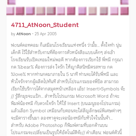
4711_AtNoon_Student
by
AtNoon
•
25 Apr 2005
ฟ๐นต์ดอทคอม ก็เสมือนโรงเรียนแห่งหนึ่ง ว่ามั้ย… ตั้งใจทำ นุ่น
เด็กดี ไว้ใช้สำหรับงานที่ต้องการตัวหนังสือแบบเด็กๆ ส่งเข้า
โรงเรียนรับเปิดเทอมใหม่พอดี หากต้องการเรียกใช้ พี่หมี กรุณา
กด %bear% ต้องการส่ง ใจรัก ให้ญาติสนิทมิตรสหาย กด
%love% หากท่านกดมาภายใน 5 นาที ท่านจะได้รับพี่หมี และ
หัวใจรักจากผู้ผลิตไปทันที สำหรับโปรแกรมของพี่บิล สามารถ
เรียกใช้บริการได้จากสมุดหน้าเหลือง เอ้ย! Insert>Symbols จ้ะ
// รู้สึกมุขจะแป้ก… สำหรับโปรแกรม Microsoft Word ถ้าจะ
พิมพ์น้องหมี กับดวงใจรัก ให้ใช้ Insert (บนเมนูของโปรแกรม)
แล้วเลือก Symbol เหมือนกับตอนจะใส่สัญลักษณ์พิเศษต่างๆ
จะมีตารางขึ้นมา ลองหาดูจะเจอน้องหมีกับหัวใจในนั้นจ้า…
สำหรับ Adobe Photoshop ก็พิมพ์ตามที่บอกด้านบน
โปรแกรมจะเปลี่ยนเป็นรูปให้อัตโนมัติจ้ะ// คำเตือน: ฟอนต์ตัวนี้