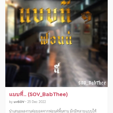
แบบที่.. (SOV_BabThee)
by
uvSOV
•
25 Dec 2022
นำเสนอผลงานต่อยอดจากฟอนต์พื้นฐาน มักมีหลายแบบให้