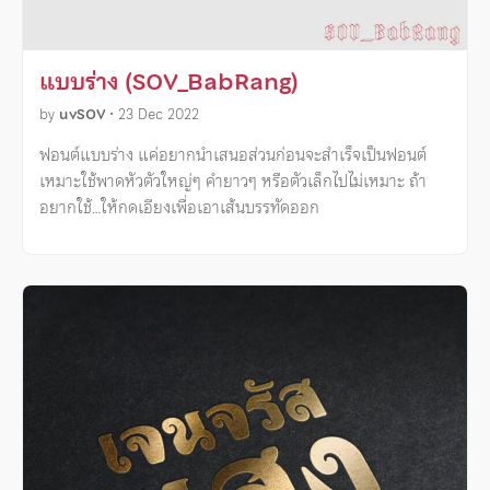
แบบร่าง (SOV_BabRang)
by
uvSOV
•
23 Dec 2022
ฟอนต์แบบร่าง แค่อยากนำเสนอส่วนก่อนจะสำเร็จเป็นฟอนต์
เหมาะใช้พาดหัวตัวใหญ่ๆ คำยาวๆ หรือตัวเล็กไปไม่เหมาะ ถ้า
อยากใช้…ให้กดเอียงเพื่อเอาเส้นบรรทัดออก