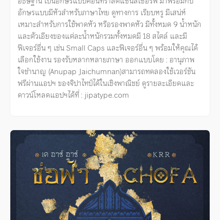
อธิษฐาน เป็นอักษรแบบคอนทราสต์แซนส์เซอริฟ มาพร้อมกับ
อักษรแบบมีหัวสำหรับภาษาไทย ดูทางการ เรียบหรู มีเสน่ห์
เหมาะสำหรับการใช้พาดหัว หรือรองพาดหัว มีทั้งหมด 9 น้ำหนัก
และตัวเอียงของแต่ละน้ำหนักรวมทั้งหมดมี 18 สไตล์ และมี
ฟีเจอร์อื่น ๆ เช่น Small Caps และฟีเจอร์อื่น ๆ พร้อมให้คุณได้
เลือกใช้งาน รองรับหลากหลายภาษา ออกแบบโดย : อานุภาพ
ใจชำนาญ (Anupap Jaichumnan)สามารถทดลองใช้เวอร์ชัน
ฟรีผ่านแอปฯ ของจิปาไทป์ได้ในเชิงพาณิชย์ ดูรายละเอียดและ
ดาวน์โหลดแอปฯได้ที่ : jipatype.com