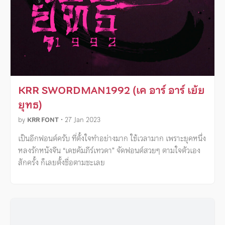
KRR SWORDMAN1992 (เค อาร์ อาร์ เย้ย
ยุทธ)
by
KRR FONT
•
27 Jan 2023
เป็นอีกฟอนต์ครับ ที่ตั้งใจทำอย่างมาก ใช้เวลามาก เพราะยุคหนึ่ง
หลงรักหนังจีน “เดชคัมภีร์เทวดา” จัดฟอนต์สวยๆ ตามใจตัวเอง
สักครั้ง ก็เลยตั้งชื่อตามชะเลย