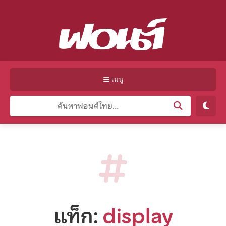
เมนู
แท็ก:
display