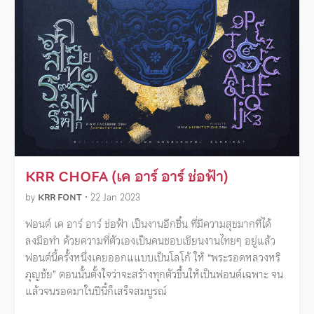
KRR CHOFA (เค อาร์ อาร์ ช่อฟ้า)
by
KRR FONT
•
22 Jan 2023
ฟอนต์ เค อาร์ อาร์ ช่อฟ้า เป็นงานอีกชิ้น ที่มีความสุขมากที่ได้
ลงมือทำ ด้วยความที่ตัวเองเป็นคนชอบเขียนงานไทยๆ อยู่แล้ว
ฟอนต์นี้ครั้งหนึ่งเคยออกแแบบเป็นโลโก้ ให้ “พระรอดหลวงหริ
ภุญชัย” ตอนนั้นตั้งใจว่าจะสร้างทุกตัวขึ้นให้เป็นฟอนต์เฉพาะ จน
แล้วจนรอดมาในปีนี้ก็เสร็จสมบูรณ์