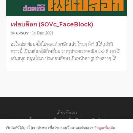
เฟซบล๊อก (SOVc_FaceBlock)
by
uvSOV
•
14 Dec 2021
อะไรเอ่ย ฟอนต์ไม่ใช่ฟอนต์ มาอีกแล้ว ไหนๆ ก็ทำสีได้แล้วนิ
คราวนี้ เป็นบล๊อกไม้สี่เหลี่ยม วาดรูปทรงเรขาคณิต 2-3 สี เอาไว้
เล่นสนุก หมุนไปมา ประกอบอักษรเป็นหน้าตา รูปร่างต่างๆ ได้
เกี่ยวกับเรา
นโยบายความเป็นส่วนตัว (Privacy Policy)
สัญญาอนุญาต
เว็บไซต์นี้ใช้คุกกี้ (cookies) เพื่อนำเสนอเนื้อหาและโฆษณา
ข้อมูลเพิ่มเติม