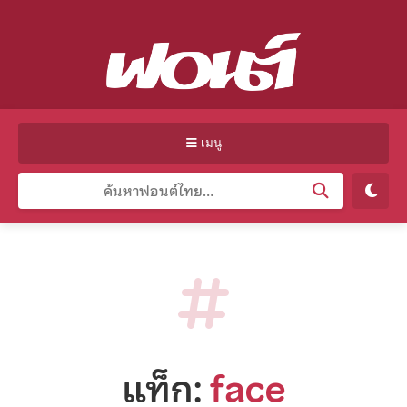
เมนู
แท็ก:
face