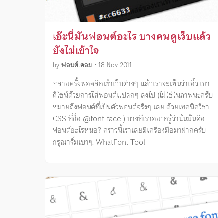
เอ๊ะนี่มันฟอนต์อะไร บางคนดูเว็บแล้ว
ยังไม่เข้าใจ
by
ฟอนต์.คอม
•
18 Nov 2011
หลายครั้งพอคลิกเข้าเว็บต่างๆ แล้วเราจะเห็นว่าเอิ้ว เขา
ดีไซน์ด้วยการใส่ฟอนต์แปลกๆ ลงไป (ไม่ใช่ในภาพนะครับ
หมายถึงฟอนต์ที่เป็นตัวฟอนต์จริงๆ เลย ด้วยเทคนิควิชา
CSS ที่ชื่อ @font-face ) บางทีเราอยากรู้ว่านั่นมันคือ
ฟอนต์อะไรหนอ? คราวนี้เราเลยมีเครื่องมือมาฝากครับ
กรุณาจิ้มเบาๆ: WhatFont Tool