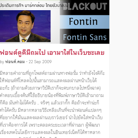
ฟอนต์ดูดีมีถมไป เอามาใส่ในเว็บซะเลย
by
ฟอนต์.คอม
•
22 Sep 2009
มีหลายคำถามที่ถูกโพสต์ถามผ่านทางฟอรั่ม ว่าทำยังไงดีก๊ะ
ให้ฟอนต์ที่โหลดไปนั้นสามารถแสดงผลผ่านหน้าเว็บได้
อะก้ะ (ถ้าถามด้วยภาษาวิบัติเราก็จะตบกบาลไปหนึ่งฉาด)
คำตอบเบื้องต้นที่ใช้อธิบายน้องที่พิมพ์ภาษาวิบัติเข้ามาถาม
ก็คือ มันทำไม่ได้ครับ .. จริงๆ แล้วเรากั๊ก คือถ้าจะทำน่ะก็
ทำได้ครับ มีหลากหลายวิธีเหลือเกินที่จะนำฟอนต์แปลกๆ
ที่อยากให้มันแสดงผลผ่านเบราว์เซอร์ นำไปยัดใส่หน้าเว็บ
ที่เราต้องการได้ เพราะตลอดระยะเวลาที่ผ่านมา ผู้พัฒนา
เรื่องเทคโนโลยีการแสดงผลในอินเทอร์เน็ตก็ได้หาหลาก