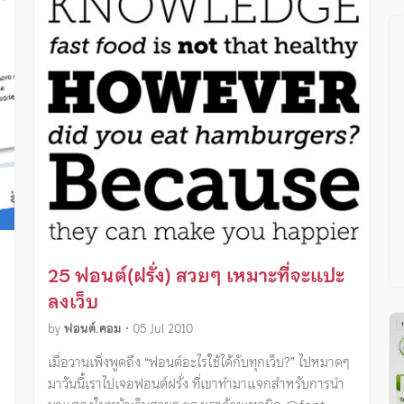
25 ฟอนต์(ฝรั่ง) สวยๆ เหมาะที่จะแปะ
ลงเว็บ
by
ฟอนต์.คอม
•
05 Jul 2010
เมื่อวานเพิ่งพูดถึง “ฟอนต์อะไรใช้ได้กับทุกเว็บ?” ไปหมาดๆ
มาวันนี้เราไปเจอฟอนต์ฝรั่ง ที่เขาทำมาแจกสำหรับการนำ