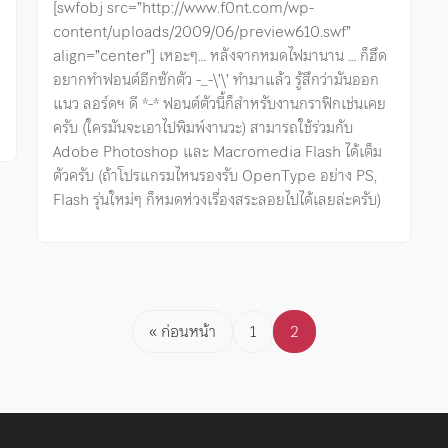
[swfobj src=”http://www.f0nt.com/wp-
content/uploads/2009/06/preview610.swf”
align=”center”] เหอะๆ… หลังจากหมดไฟมานาน … ก็ฮึด
อยากทำฟอนต์อีกซักตัว -_-\’\’ ทำมาแล้ว รู้สึกว่ามันออก
แนว ลอร์ดฯ ดี *-* ฟอนต์ตัวนี้ก็สำหรับงานกราฟิกเช่นเคย
ครับ (ใครมันจะเอาไปพิมพ์งานวะ) สามารถใช้ร่วมกับ
Adobe Photoshop และ Macromedia Flash ได้เต็ม
ตัวครับ (ถ้าโปรแกรมไหนรองรับ OpenType อย่าง PS,
Flash รุ่นใหม่ๆ ก็หมดห่วงเรื่องสระลอยไปได้เลยล่ะครับ)
« ก่อนหน้า
1
2