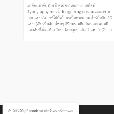
มาอีกแล้วจ้ะ สำหรับคนรักงานออกแบบสไตล์
Typography คราวนี้ designm.ag เขารวบรวมเอางาน
ออกแบบจัดวางที่ใช้ตัวอักษรเป็นพระเอกมาโชว์กันอีก 30
แบบ (เดี๋ยวนี้บล็อกไหนๆ ก็นิยมรวมฮิตกันเนอะ) แถมมี
สองอันที่สไตล์พ้องกับปกฟ้อนสุดฯ เล่มเก้าเลยล่ะ (จ๊าก!!)
Posts
pagination
เว็บไซต์นี้ใช้คุกกี้ (cookies) เพื่อนำเสนอเนื้อหาและ